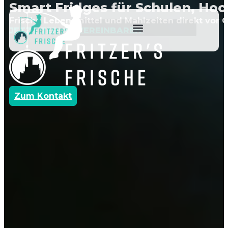
Smart Fridges für Schulen, Hoc
Frische Lebensmittel und Mahlzeiten direkt vor O
JETZT TERMIN VEREINBAREN
Zum Kontakt